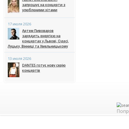
запрошує на концерти з
улюбленими хітами
17 июля 2026
Артем Пивоваров
зарядить енергією на
концертах у Львові, Одесі,
Луцьку, Вінниці та Хмельницькому
13 июля 2026
DANTES готує нову серію
концертів
Попр