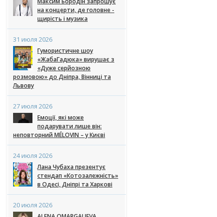
Максим Бородін запрошує
на концерти, де головне -
щирість і музика
31 июля 2026
Гумористичне шоу
«ЖабаГадюка» вирушає з
«Дуже серйозною
розмовою» до Дніпра, Вінниці та
Львову
27 июля 2026
Емоції, які може
подарувати лише він:
неповторний MÉLOVIN – у Києві
24 июля 2026
Лана Чубаха презентує
стендап «Котозалежність»
в Одесі, Дніпрі та Харкові
20 июля 2026
ALENA OMARGALIEVA