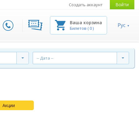
Войти
Создать аккаунт
Ваша корзина
Рус
Билетов
(
0
)
-- Дата --
Акции